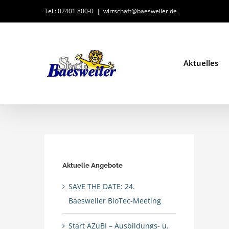
Zum
Tel.: 02401 800-0
|
wirtschaft@baesweiler.de
Inhalt
springen
Aktuelles
Aktuelle Angebote
SAVE THE DATE: 24.
Baesweiler BioTec-Meeting
Start AZuBI – Ausbildungs- u.