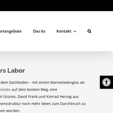
ortangebote
Das its
Kontakt
ürs Labor
Werkzeugl
auf dem Dachboden – mit einem Marmeladenglas als
biolabs
auf dem bestem Weg, eine
el Grünes, David Frank und Konrad Herzog aus
nehmensstruktur noch mehr Ideen zum Durchbruch zu
chen würden.