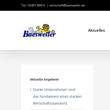
Zum
Tel.: 02401 800-0
|
wirtschaft@baesweiler.de
Inhalt
springen
Aktuelles
Aktuelle Angebote
Starke Unternehmen sind
das Fundament eines starken
Wirtschaftsstandorts