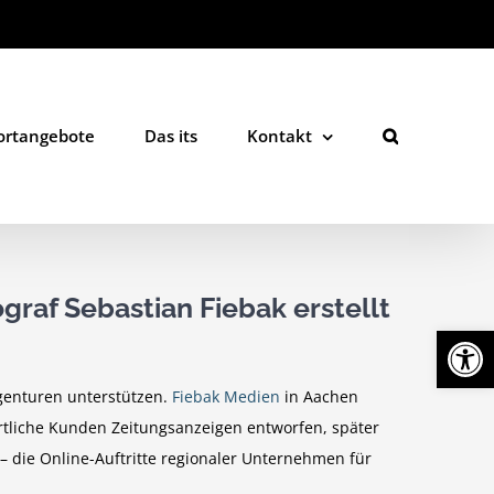
ortangebote
Das its
Kontakt
ograf Sebastian Fiebak erstellt
Werkzeugl
Agenturen unterstützen.
Fiebak Medien
in Aachen
rtliche Kunden Zeitungs­anzeigen entworfen, später
– die Online-Auftritte regionaler Unternehmen für