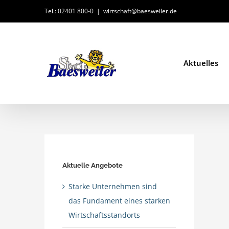
Zum
Tel.: 02401 800-0
|
wirtschaft@baesweiler.de
Inhalt
springen
Aktuelles
Aktuelle Angebote
Starke Unternehmen sind
das Fundament eines starken
Wirtschaftsstandorts