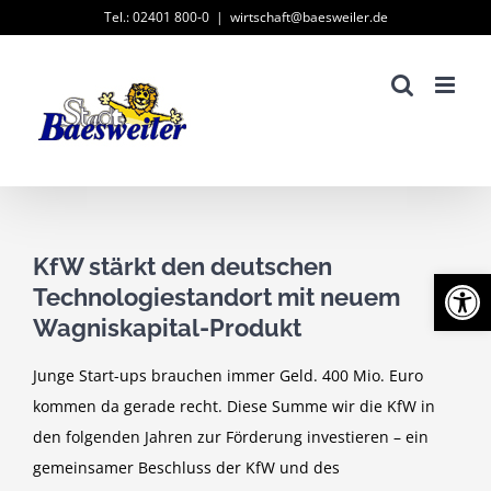
Zum
Tel.: 02401 800-0
|
wirtschaft@baesweiler.de
Inhalt
springen
KfW stärkt den deutschen
Werkzeugl
Technologiestandort mit neuem
Wagniskapital-Produkt
Junge Start-ups brauchen immer Geld. 400 Mio. Euro
kommen da gerade recht. Diese Summe wir die KfW in
den folgenden Jahren zur Förderung investieren – ein
gemeinsamer Beschluss der KfW und des